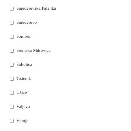
Smederevska Palanka
Smederevo
Sombor
Sremska Mitrovica
Subotica
Trstenik
Užice
Valjevo
Vranje