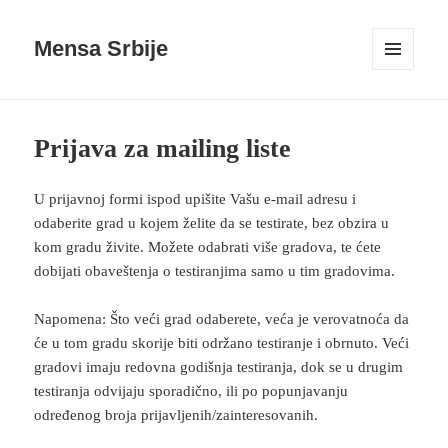
Mensa Srbije
IZBORNIK
I
VIDŽETI
Prijava za mailing liste
U prijavnoj formi ispod upišite Vašu e-mail adresu i
odaberite grad u kojem želite da se testirate, bez obzira u
kom gradu živite. Možete odabrati više gradova, te ćete
dobijati obaveštenja o testiranjima samo u tim gradovima.
Napomena: Što veći grad odaberete, veća je verovatnoća da
će u tom gradu skorije biti održano testiranje i obrnuto. Veći
gradovi imaju redovna godišnja testiranja, dok se u drugim
testiranja odvijaju sporadično, ili po popunjavanju
određenog broja prijavljenih/zainteresovanih.