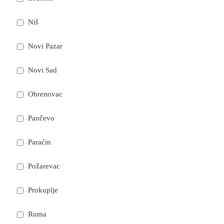
Niš
Novi Pazar
Novi Sad
Obrenovac
Pančevo
Paraćin
Požarevac
Prokuplje
Ruma