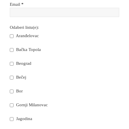
Email
*
Odaberi listu(e):
Aranđelovac
Bačka Topola
Beograd
Bečej
Bor
Gornji Milanovac
Jagodina